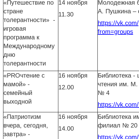
«Путешествие по
14 ноября
Молодежная б
стране
А. Пушкина –
11.30
толерантности» -
https://vk.com
игровая
from=groups
программа к
Международному
дню
толерантности
«PROчтение с
16 ноября
Библиотека - 
мамой» -
чтения им. М.
12.00
семейный
№ 4
выходной
https://vk.com/
«Патриотизм
16 ноября
Библиотека им
вчера, сегодня,
филиал № 20
14.00
завтра» -
https://vk.com/