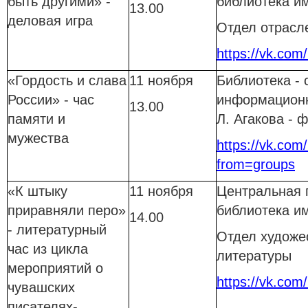
быть другими» -
библиотека им
13.00
деловая игра
Отдел отрасл
https://vk.com
«Гордость и слава
11 ноября
Библиотека - 
России» - час
информацион
13.00
памяти и
Л. Агакова -
мужества
https://vk.com
from=groups
«К штыку
11 ноября
Центральная 
приравняли перо»
библиотека им
14.00
- литературный
Отдел художе
час из цикла
литературы
мероприятий о
https://vk.com
чувашских
писателях-