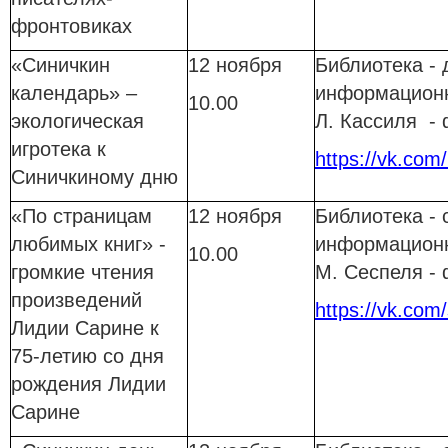
фронтовиках
«Синичкин
12 ноября
Библиотека - 
календарь» –
информационн
10.00
экологическая
Л. Кассиля -
игротека к
https://vk.com/
Синичкиному дню
«По страницам
12 ноября
Библиотека - 
любимых книг» -
информационн
10.00
громкие чтения
М. Сеспеля -
произведений
https://vk.com/
Лидии Сарине к
75-летию со дня
рождения Лидии
Сарине