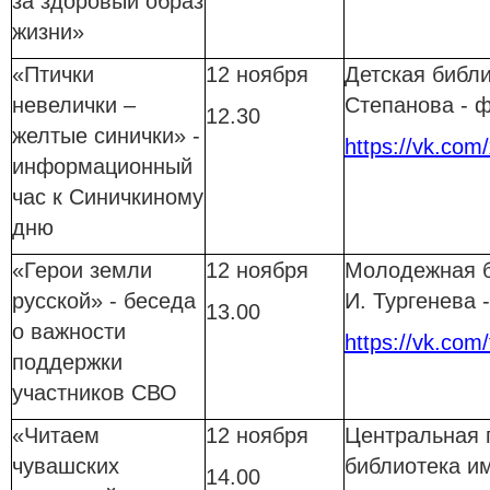
за здоровый образ
жизни»
«Птички
12 ноября
Детская библи
невелички –
Степанова - 
12.30
желтые синички» -
https://vk.com
информационный
час к Синичкиному
дню
«Герои земли
12 ноября
Молодежная б
русской» - беседа
И. Тургенева
13.00
о важности
https://vk.com/
поддержки
участников СВО
«Читаем
12 ноября
Центральная 
чувашских
библиотека им
14.00