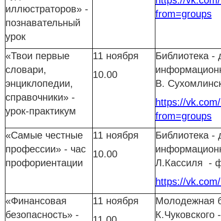
https://vk.com/
иллюстраторов» -
from=groups
познавательный
урок
«Твои первые
11 ноября
Библиотека - 
словари,
информационн
10.00
энциклопедии,
В. Сухомлинс
справочники» -
https://vk.com/c
урок-практикум
from=groups
«Самые честные
11 ноября
Библиотека - 
профессии» - час
информационн
10.00
профориентации
Л.Кассиля - 
https://vk.com/
«Финансовая
11 ноября
Молодежная б
безопасность» -
К.Чуковского
11.00