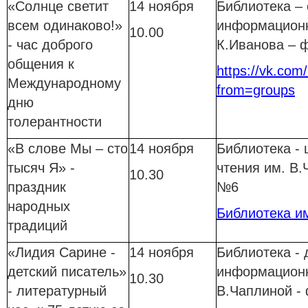
«Солнце светит
14 ноября
Библиотека –
всем одинаково!»
информационн
10.00
- час доброго
К.Иванова – 
общения к
https://vk.com/
Международному
from=groups
дню
толерантности
«В слове Мы – сто
14 ноября
Библиотека - 
тысяч Я» -
чтения им. В.
10.30
праздник
№6
народных
Библиотека и
традиций
«Лидия Сарине -
14 ноября
Библиотека - 
детский писатель»
информационн
10.30
- литературный
В.Чаплиной -