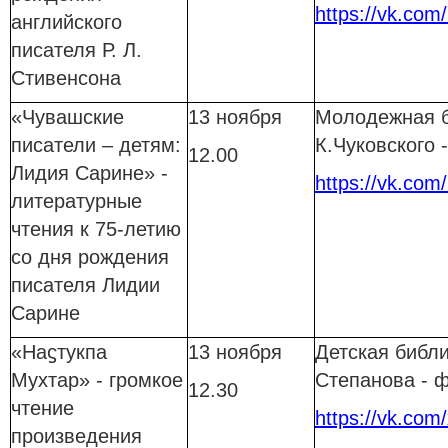
https://vk.com
английского
писателя Р. Л.
Стивенсона
«Чувашские
13 ноября
Молодежная б
писатели – детям:
К.Чуковского
12.00
Лидия Сарине» -
https://vk.com
литературные
чтения к 75-летию
со дня рождения
писателя Лидии
Сарине
«Наϛтукпа
13 ноября
Детская библи
Мухтар» - громкое
Степанова - 
12.30
чтение
https://vk.com
произведения