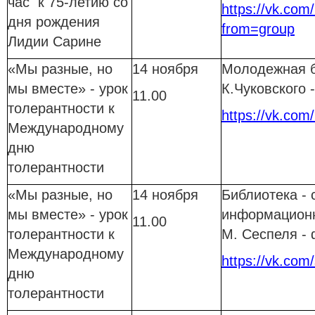
час к 75-летию со
https://vk.com/
дня рождения
from=group
Лидии Сарине
«Мы разные, но
14 ноября
Молодежная б
мы вместе» - урок
К.Чуковского
11.00
толерантности к
https://vk.com
Международному
дню
толерантности
«Мы разные, но
14 ноября
Библиотека - 
мы вместе» - урок
информационн
11.00
толерантности к
М. Сеспеля -
Международному
https://vk.com/
дню
толерантности