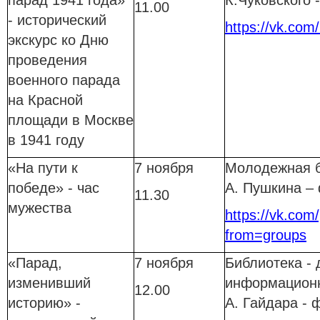
парад 1941 года»
К.Чуковского
11.00
- исторический
https://vk.com
экскурс ко Дню
проведения
военного парада
на Красной
площади в Москве
в 1941 году
«На пути к
7 ноября
Молодежная б
победе» - час
А. Пушкина –
11.30
мужества
https://vk.com
from=groups
«Парад,
7 ноября
Библиотека - 
изменивший
информационн
12.00
историю» -
А. Гайдара -