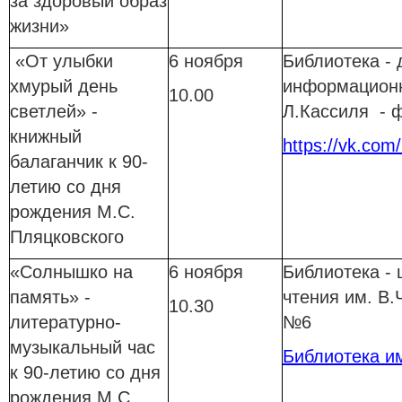
за здоровый образ
жизни»
«От улыбки
6 ноября
Библиотека - 
хмурый день
информационн
10.00
светлей» -
Л.Кассиля - 
книжный
https://vk.com/
балаганчик к 90-
летию со дня
рождения М.С.
Пляцковского
«Солнышко на
6 ноября
Библиотека - 
память» -
чтения им. В.
10.30
литературно-
№6
музыкальный час
Библиотека и
к 90-летию со дня
рождения М.С.