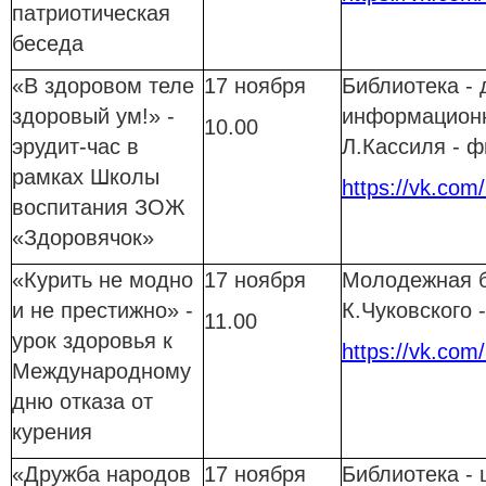
патриотическая
беседа
«В здоровом теле
17 ноября
Библиотека - 
здоровый ум!» -
информационн
10.00
эрудит-час в
Л.Кассиля - 
рамках Школы
https://vk.com/
воспитания ЗОЖ
«Здоровячок»
«Курить не модно
17 ноября
Молодежная б
и не престижно» -
К.Чуковского
11.00
урок здоровья к
https://vk.com
Международному
дню отказа от
курения
«Дружба народов
17 ноября
Библиотека - 