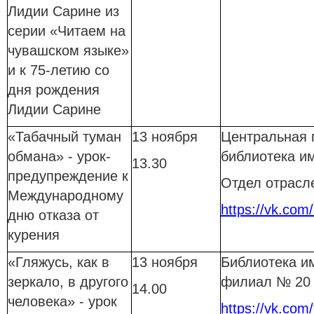
Лидии Сарине из
серии «Читаем на
чувашском языке»
и к 75-летию со
дня рождения
Лидии Сарине
«Табачный туман
13 ноября
Центральная 
обмана» - урок-
библиотека им
13.30
предупреждение к
Отдел отрасл
Международному
https://vk.com
дню отказа от
курения
«Гляжусь, как в
13 ноября
Библиотека им
зеркало, в другого
филиал № 20
14.00
человека» - урок
https://vk.com/