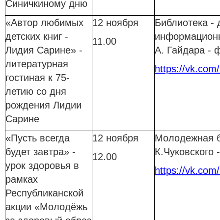
Синичкиному дню
«Автор любимых
12 ноября
Библиотека - 
детских книг -
информационн
11.00
Лидия Сарине» -
А. Гайдара -
литературная
https://vk.com
гостиная к 75-
летию со дня
рождения Лидии
Сарине
«Пусть всегда
12 ноября
Молодежная б
будет завтра» -
К.Чуковского
12.00
урок здоровья в
https://vk.com
рамках
Республиканской
акции «Молодёжь