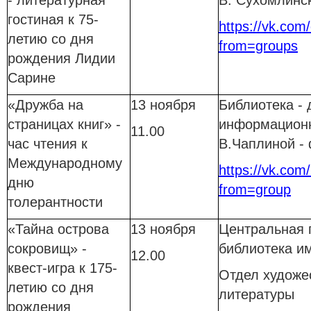
- литературная
В. Сухомлинс
гостиная к 75-
https://vk.com/c
летию со дня
from=groups
рождения Лидии
Сарине
«Дружба на
13 ноября
Библиотека - 
страницах книг» -
информационн
11.00
час чтения к
В.Чаплиной -
Международному
https://vk.com/
дню
from=group
толерантности
«Тайна острова
13 ноября
Центральная 
сокровищ» -
библиотека им
12.00
квест-игра к 175-
Отдел художе
летию со дня
литературы
рождения