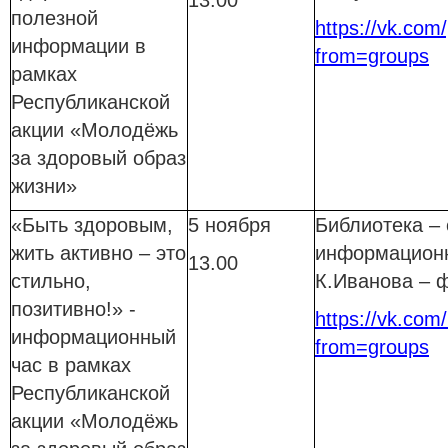
13.00
полезной
https://vk.com
информации в
from=groups
рамках
Республиканской
акции «Молодёжь
за здоровый образ
жизни»
«Быть здоровым,
5 ноября
Библиотека –
жить активно – это
информационн
13.00
стильно,
К.Иванова – 
позитивно!» -
https://vk.com/
информационный
from=groups
час в рамках
Республиканской
акции «Молодёжь