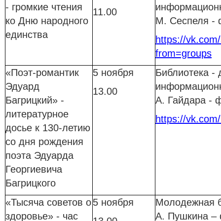
- громкие чтения
информационн
11.00
ко Дню народного
М. Сеспеля -
единства
https://vk.com/
from=groups
«Поэт-романтик
5 ноября
Библиотека - 
Эдуард
информационн
13.00
Багрицкий» -
А. Гайдара -
литературное
https://vk.com
досье к 130-летию
со дня рождения
поэта Эдуарда
Георгиевича
Багрицкого
«Тысяча советов о
5 ноября
Молодежная б
здоровье» - час
А. Пушкина –