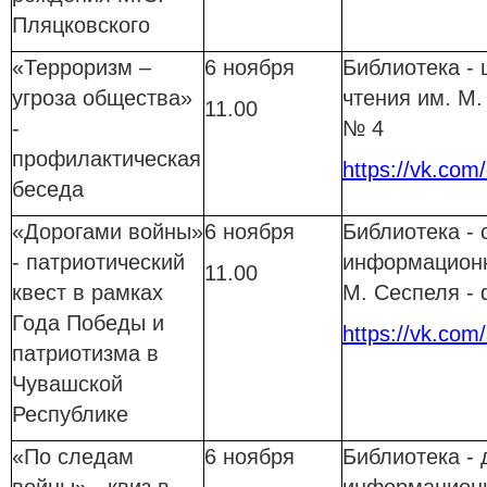
Пляцковского
«Терроризм –
6 ноября
Библиотека - 
угроза общества»
чтения им. М.
11.00
-
№ 4
профилактическая
https://vk.com/
беседа
«Дорогами войны»
6 ноября
Библиотека - 
- патриотический
информационн
11.00
квест в рамках
М. Сеспеля -
Года Победы и
https://vk.com/
патриотизма в
Чувашской
Республике
«По следам
6 ноября
Библиотека - 