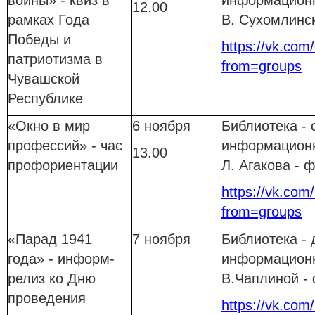
войны» - квиз в
информационн
12.00
рамках Года
В. Сухомлинс
Победы и
https://vk.com/c
патриотизма в
from=groups
Чувашской
Республике
«Окно в мир
6 ноября
Библиотека - 
профессий» - час
информационн
13.00
профориентации
Л. Агакова -
https://vk.com
from=groups
«Парад 1941
7 ноября
Библиотека - 
года» - информ-
информационн
релиз ко Дню
В.Чаплиной -
проведения
https://vk.com/