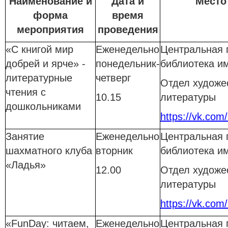
Наименование и
Дата и
Место
форма
время
мероприятия
проведения
«С книгой мир
Еженедельно
Центральная 
добрей и ярче» -
понедельник-
библиотека им
литературные
четверг
Отдел художе
чтения с
10.15
литературы
дошкольниками
https://vk.com
Занятие
Еженедельно
Центральная 
шахматного клуба
вторник
библиотека им
«Ладья»
12.00
Отдел художе
литературы
https://vk.com
«FunDay: читаем,
Еженедельно
Центральная 