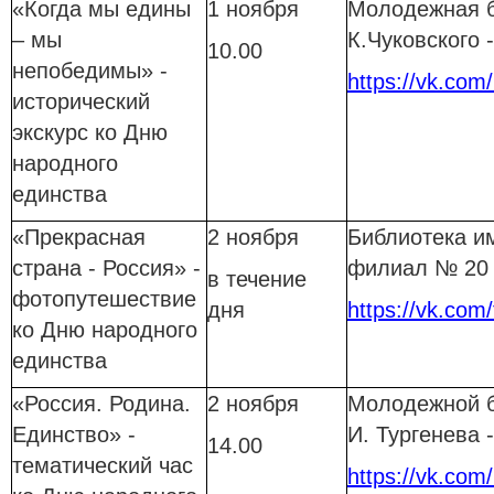
«Когда мы едины
1 ноября
Молодежная б
– мы
К.Чуковского
10.00
непобедимы» -
https://vk.com
исторический
экскурс ко Дню
народного
единства
«Прекрасная
2 ноября
Библиотека им
страна - Россия» -
филиал № 20
в течение
фотопутешествие
дня
https://vk.com/
ко Дню народного
единства
«Россия. Родина.
2 ноября
Молодежной б
Единство» -
И. Тургенева
14.00
тематический час
https://vk.com