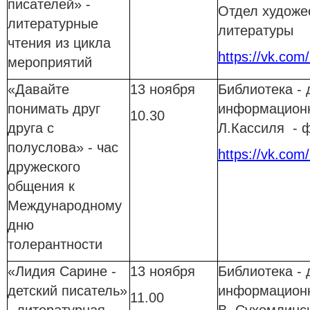
писателей» -
Отдел художе
литературные
литературы
чтения из цикла
https://vk.com
мероприятий
«Давайте
13 ноября
Библиотека - 
понимать друг
информационн
10.30
друга с
Л.Кассиля - 
полуслова» - час
https://vk.com/
дружеского
общения к
Международному
дню
толерантности
«Лидия Сарине -
13 ноября
Библиотека - 
детский писатель»
информационн
11.00