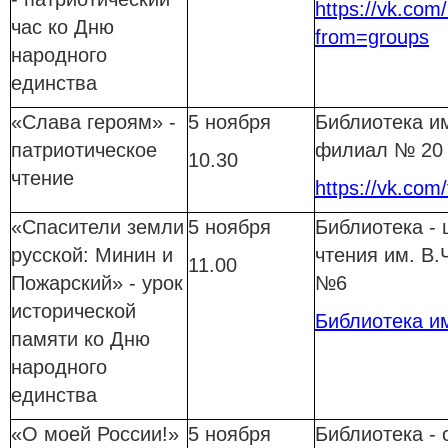
https://vk.com/
час ко Дню
from=groups
народного
единства
«Слава героям» -
5 ноября
Библиотека им
патриотическое
филиал № 20
10.30
чтение
https://vk.com/
«Спасители земли
5 ноября
Библиотека - 
русской: Минин и
чтения им. В.
11.00
Пожарский» - урок
№6
исторической
Библиотека и
памяти ко Дню
народного
единства
«О моей России!»
5 ноября
Библиотека - 