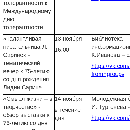
толерантности к
Международному
дню
толерантности
«Талантливая
13 ноября
Библиотека –
писательница Л.
информационн
16.00
Сарине»
-
К.Иванова – 
тематический
https://vk.com/
вечер
к 75-летию
from=groups
со дня рождения
Лидии Сарине
«Смысл жизни – в
14 ноября
Молодежная б
творчестве» -
И. Тургенева
в течение
обзор выставки к
дня
https://vk.com/
75-летию со дня