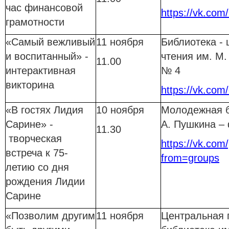
час финансовой
https://vk.com
грамотности
«Самый вежливый
11 ноября
Библиотека - 
и воспитанный» -
чтения им. М.
11.00
интерактивная
№ 4
викторина
https://vk.com/
«В гостях Лидия
10 ноября
Молодежная б
Сарине» -
А. Пушкина –
11.30
творческая
https://vk.com
встреча к 75-
from=groups
летию со дня
рождения Лидии
Сарине
«Позволим другим
11 ноября
Центральная 