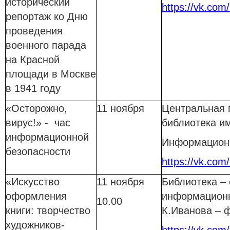
исторический
https://vk.com
репортаж ко Дню
проведения
военного парада
на Красной
площади в Москве
в 1941 году
«Осторожно,
11 ноября
Центральная 
вирус!» - час
библиотека им
информационной
Информационн
безопасности
https://vk.com
«Искусство
11 ноября
Библиотека –
оформления
информационн
10.00
книги: творчество
К.Иванова – 
художников-