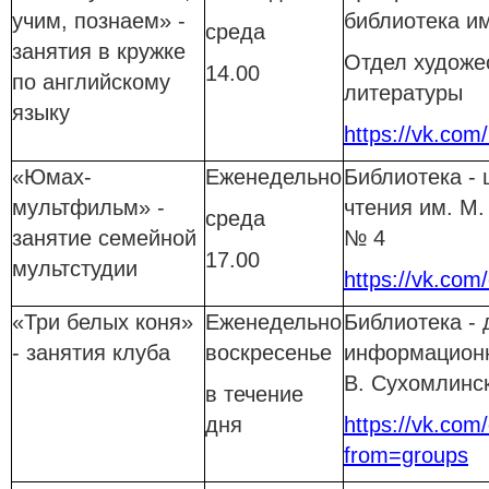
учим, познаем» -
библиотека им
среда
занятия в кружке
Отдел художе
14.00
по английскому
литературы
языку
https://vk.com
«Юмах-
Еженедельно
Библиотека - 
мультфильм» -
чтения им. М.
среда
занятие семейной
№ 4
17.00
мультстудии
https://vk.com/
«Три белых коня»
Еженедельно
Библиотека - 
- занятия клуба
воскресенье
информационн
В. Сухомлинс
в течение
дня
https://vk.com/c
from=groups