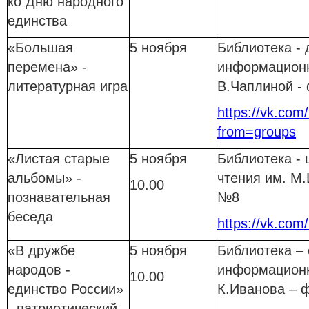
ко Дню народного
единства
«Большая
5 ноября
Библиотека - 
перемена» -
информационн
литературная игра
В.Чаплиной -
https://vk.com/
from=groups
«Листая старые
5 ноября
Библиотека - 
альбомы» -
чтения им. М
10.00
познавательная
№8
беседа
https://vk.com
«В дружбе
5 ноября
Библиотека –
народов -
информационн
10.00
единство России»
К.Иванова – 
- патриотический