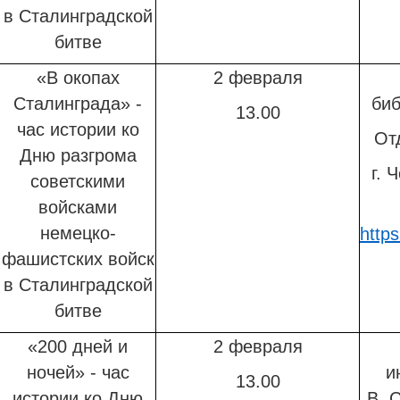
в Сталинградской
битве
«В окопах
2 февраля
Сталинграда» -
биб
13.00
час истории
ко
От
Дню разгрома
г. 
советскими
войсками
немецко-
http
фашистских войск
в Сталинградской
битве
«200 дней и
2 февраля
ночей» - час
и
13.00
истории
ко Дню
В. 