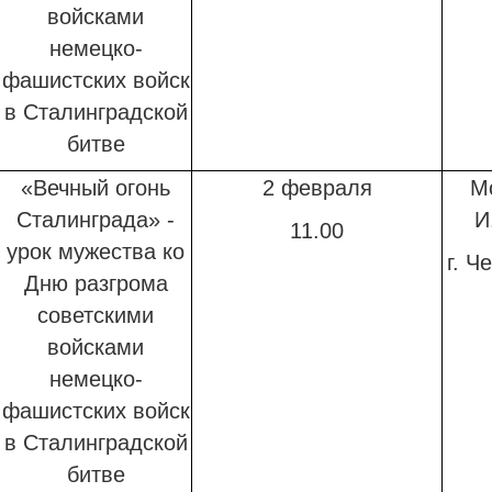
войсками
немецко-
фашистских войск
в Сталинградской
битве
«Вечный огонь
2 февраля
М
Сталинграда» -
И
11.00
урок мужества
ко
г. Ч
Дню разгрома
советскими
войсками
немецко-
фашистских войск
в Сталинградской
битве