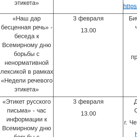
этикета»
http
«Наш дар
3 февраля
Би
бесценная речь» -
13.00
беседа к
Всемирному дню
борьбы с
пр
ненормативной
лексикой в рамках
«Недели речевого
этикета»
«Этикет русского
3 февраля
Д
письма» - час
13.00
информации к
г. Ч
Всемирному дню