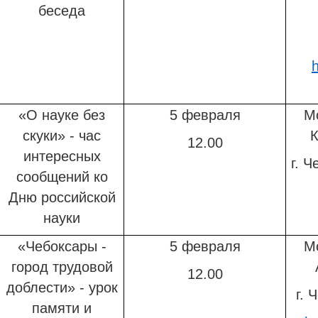
беседа
h
«О науке без
5 февраля
М
скуки» - час
К
12.00
интересных
г. Ч
сообщений ко
Дню российской
науки
«Чебоксары -
5 февраля
М
город трудовой
12.00
доблести» - урок
г. 
памяти и