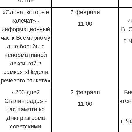
битве
«Слова, которые
2 февраля
калечат» -
и
11.00
информационный
В. 
час к Всемирному
г. 
дню борьбы с
ненормативной
лекси-кой в
рамках «Недели
речевого этикета»
«200 дней
2 февраля
Би
Сталинграда» -
чтен
11.00
час памяти
ко
Дню разгрома
г. Ч
советскими