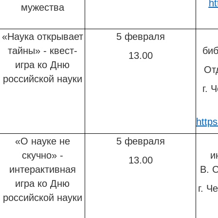
ht
мужества
«Наука открывает
5 февраля
тайны» - квест-
биб
13.00
игра ко Дню
От
российской науки
г. 
http
«О науке не
5 февраля
скучно» -
и
13.00
интерактивная
В. 
игра ко Дню
г. Ч
российской науки