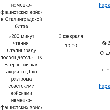
немецко-
http
фашистских войск
в Сталинградской
битве
«200 минут
2 февраля
чтения:
биб
13.00
Сталинграду
Отд
посвящается» - IX
Всероссийская
г. 
акция ко Дню
разгрома
советскими
http
войсками
немецко-
фашистских войск