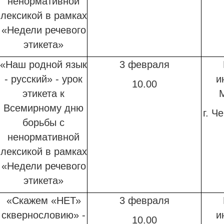
ненормативной
лексикой в рамках
«Недели речевого
этикета»
«Наш родной язык
3 февраля
- русский» - урок
и
10.00
этикета к
Всемирному дню
г. Ч
борьбы с
ненормативной
лексикой в рамках
«Недели речевого
этикета»
«Скажем «НЕТ»
3 февраля
сквернословию» -
и
10.00