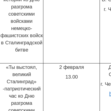
разгрома
г. 
советскими
войсками
немецко-
фашистских войск
в Сталинградской
битве
«Ты выстоял,
2 февраля
Д
великий
13.00
Сталинград»
г. Ч
-патриотический
час
ко Дню
разгрома
советскими