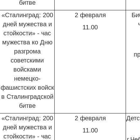
битве
«Сталинград: 200
2 февраля
Би
дней мужества и
11.00
стойкости» - час
мужества
ко Дню
разгрома
пр
советскими
войсками
немецко-
фашистских войск
в Сталинградской
битве
«Сталинград: 200
2 февраля
Детс
дней мужества и
11.00
стойкости» - час
г.Че