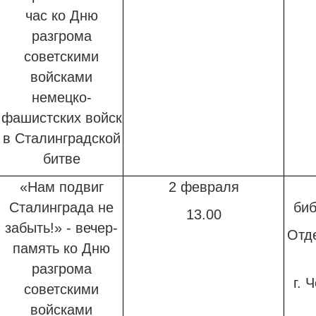
час
ко Дню
разгрома
советскими
войсками
немецко-
фашистских войск
в Сталинградской
битве
«Нам подвиг
2 февраля
Сталинграда не
биб
13.00
забыть!» - вечер-
Отд
память
ко Дню
разгрома
г. 
советскими
войсками