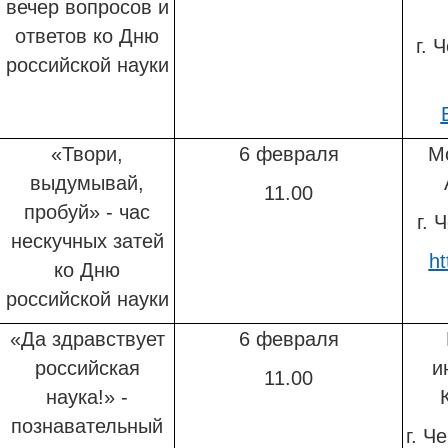
вечер вопросов и
ответов ко Дню
г. 
российской науки
«Твори,
6 февраля
М
выдумывай,
11.00
пробуй» - час
г. 
нескучных затей
ht
ко Дню
российской науки
«Да здравствует
6 февраля
российская
и
11.00
наука!» -
познавательный
г. Ч