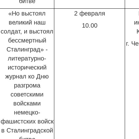
битве
«Но выстоял
2 февраля
великий наш
и
10.00
солдат, и выстоял
бессмертный
г. Ч
Сталинград» -
литературно-
исторический
журнал ко Дню
разгрома
советскими
войсками
немецко-
фашистских войск
в Сталинградской