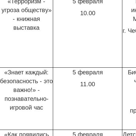
«Терроризм -
5 февраля
угроза обществу»
и
10.00
- книжная
выставка
г. Ч
«Знает каждый:
5 февраля
Би
безопасность - это
11.00
важно!» -
познавательно-
игровой час
пр
«Как появились
5 февраля
Детс