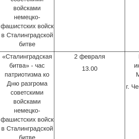
войсками
немецко-
фашистских войск
в Сталинградской
битве
«Сталинградская
2 февраля
битва» - час
и
13.00
патриотизма
ко
Дню разгрома
г. Ч
советскими
войсками
немецко-
фашистских войск
в Сталинградской
битве