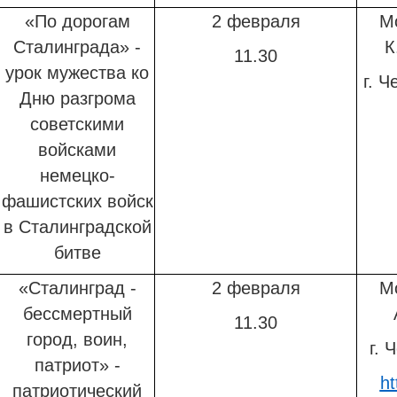
«По дорогам
2 февраля
М
Сталинграда» -
К
11.30
урок мужества
ко
г. Ч
Дню разгрома
советскими
войсками
немецко-
фашистских войск
в Сталинградской
битве
«Сталинград -
2 февраля
М
бессмертный
11.30
город, воин,
г. 
патриот» -
ht
патриотический