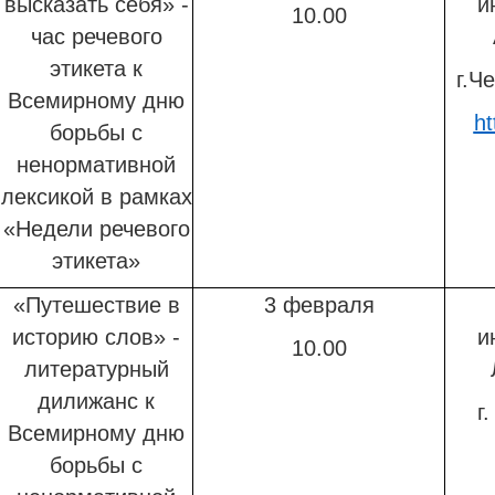
высказать себя» -
и
10.00
час речевого
этикета к
г.Ч
Всемирному дню
ht
борьбы с
ненормативной
лексикой в рамках
«Недели речевого
этикета»
«Путешествие в
3 февраля
историю слов» -
и
10.00
литературный
дилижанс к
г
Всемирному дню
борьбы с