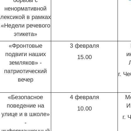
борьбы с
ненормативной
лексикой в рамках
«Недели речевого
этикета»
«Фронтовые
3 февраля
подвиги наших
и
15.00
земляков» -
патриотический
г. Ч
вечер
«Безопасное
4 февраля
М
поведение на
И
10.00
улице и в школе»
г. 
-