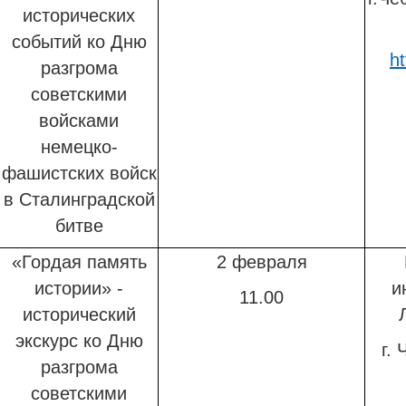
исторических
событий
ко Дню
ht
разгрома
советскими
войсками
немецко-
фашистских войск
в Сталинградской
битве
«Гордая память
2 февраля
истории» -
и
11.00
исторический
экскурс
ко Дню
г.
разгрома
советскими