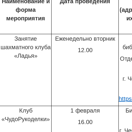
Наименование и
Дата проведения
форма
(ад
мероприятия
и
Занятие
Еженедельно вторник
шахматного клуба
биб
12.00
«Ладья»
Отд
г. 
http
Клуб
1 февраля
Би
«ЧудоРукоделки»
16.00
г. Ч