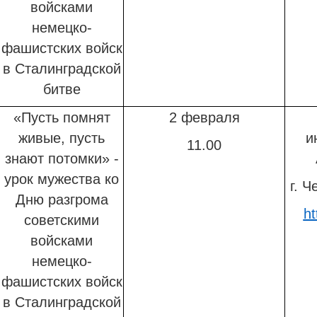
войсками
немецко-
фашистских войск
в Сталинградской
битве
«Пусть помнят
2 февраля
живые, пусть
и
11.00
знают потомки» -
урок мужества
ко
г. Ч
Дню разгрома
ht
советскими
войсками
немецко-
фашистских войск
в Сталинградской